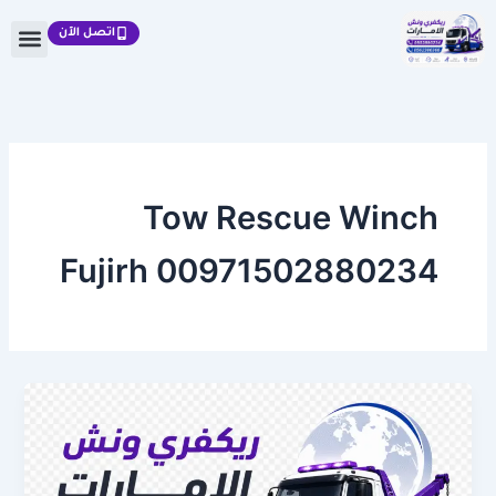
خطي
اتصل الآن
لى
لمحتوى
Tow Rescue Winch
Fujirh 00971502880234