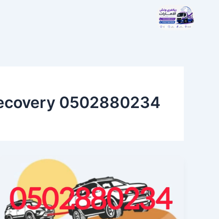
خطي
لى
لمحتوى
Recovery 0502880234