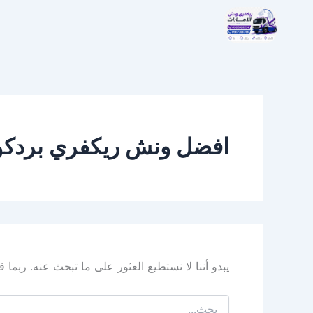
البحث
خطي
عن:
لى
لمحتوى
افضل ونش ريكفري بردكو
يبدو أننا لا نستطيع العثور على ما تبحث عنه. ربما