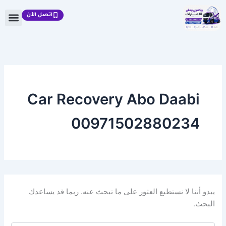
البحث
خطي
عن:
اتصل الآن
لى
لمحتوى
Car Recovery Abo Daabi
00971502880234
يبدو أننا لا نستطيع العثور على ما تبحث عنه. ربما قد يساعدك
البحث.