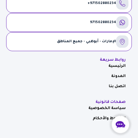
971502880234+
971502880234
الإمارات - أبوظبي - جميع المناطق
روابط سريعة
الرئيسية
المدونة
اتصل بنا
صفحات قانونية
سياسة الخصوصية
الشروط والأحكام
Contact
Us