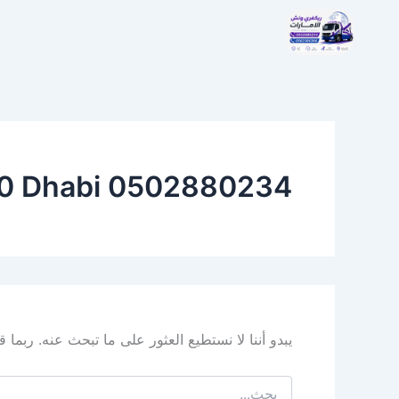
البحث
خطي
عن:
لى
لمحتوى
b0 Dhabi 0502880234
يبدو أننا لا نستطيع العثور على ما تبحث عنه. ربما