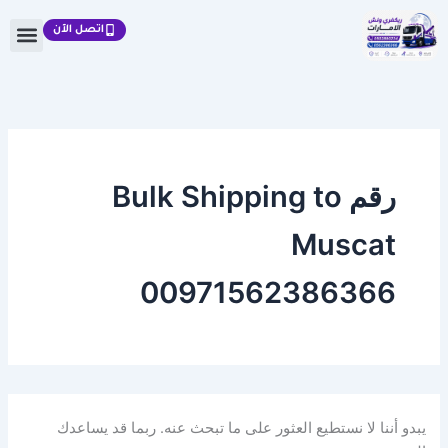
البحث
خطي
عن:
اتصل الآن
لى
لمحتوى
رقم Bulk Shipping to
Muscat
00971562386366
يبدو أننا لا نستطيع العثور على ما تبحث عنه. ربما قد يساعدك