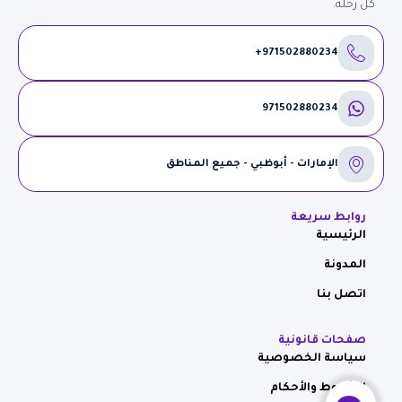
كل رحلة.
971502880234+
971502880234
الإمارات - أبوظبي - جميع المناطق
روابط سريعة
الرئيسية
المدونة
اتصل بنا
صفحات قانونية
سياسة الخصوصية
الشروط والأحكام
Contact