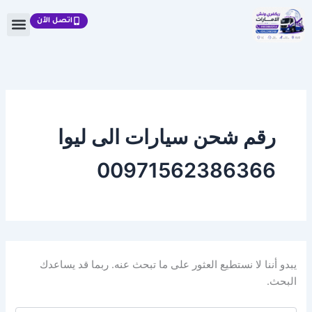
البحث
خطي
عن:
اتصل الآن
لى
لمحتوى
رقم شحن سيارات الى ليوا
00971562386366
يبدو أننا لا نستطيع العثور على ما تبحث عنه. ربما قد يساعدك
البحث.