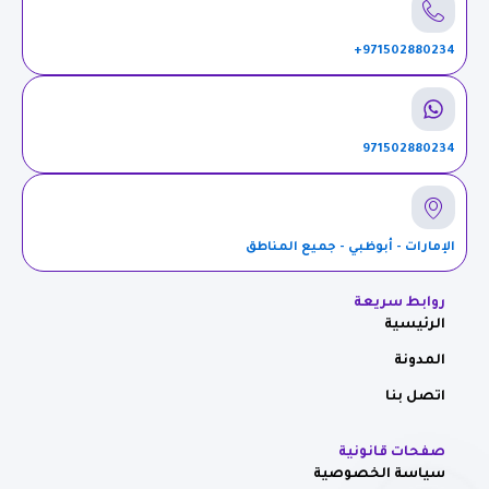
971502880234+
971502880234
الإمارات - أبوظبي - جميع المناطق
روابط سريعة
الرئيسية
المدونة
اتصل بنا
صفحات قانونية
سياسة الخصوصية