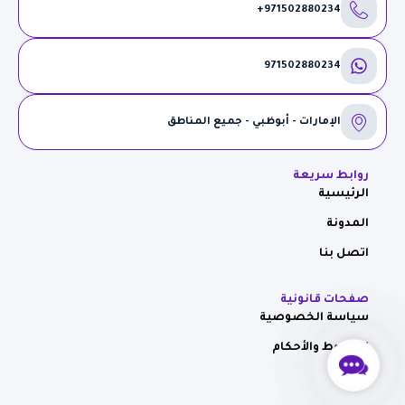
971502880234+
971502880234
الإمارات - أبوظبي - جميع المناطق
روابط سريعة
الرئيسية
المدونة
اتصل بنا
صفحات قانونية
سياسة الخصوصية
الشروط والأحكام
Contact
Us