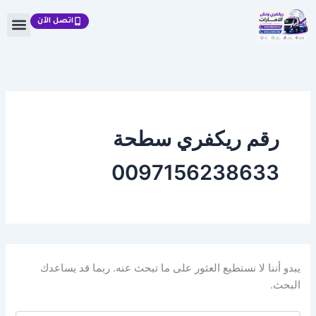
البحث
خطي
عن:
اتصل الآن
لى
لمحتوى
رقم ريكفري سطحة
0097156238633
يبدو أننا لا نستطيع العثور على ما تبحث عنه. ربما قد يساعدك
البحث.