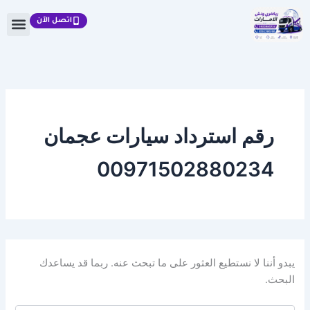
البحث
خطي
عن:
اتصل الآن
لى
لمحتوى
رقم استرداد سيارات عجمان
00971502880234
يبدو أننا لا نستطيع العثور على ما تبحث عنه. ربما قد يساعدك
البحث.