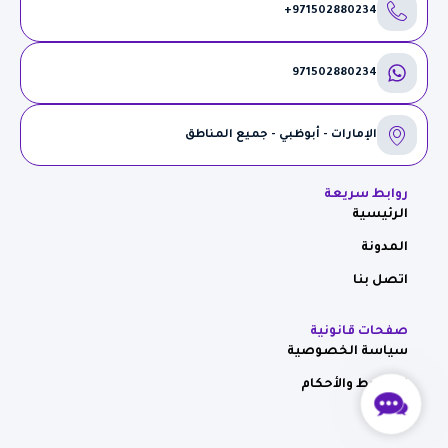
971502880234+
971502880234
الإمارات - أبوظبي - جميع المناطق
روابط سريعة
الرئيسية
المدونة
اتصل بنا
صفحات قانونية
سياسة الخصوصية
الشروط والأحكام
Contact
Us