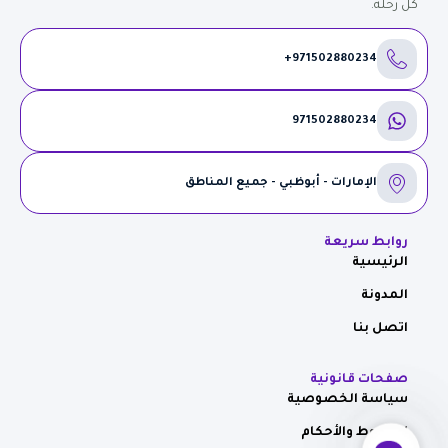
كل رحلة.
971502880234+
971502880234
الإمارات - أبوظبي - جميع المناطق
روابط سريعة
الرئيسية
المدونة
اتصل بنا
صفحات قانونية
سياسة الخصوصية
الشروط والأحكام
Contact