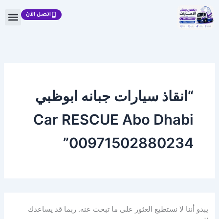
البحث
خطي
عن:
اتصل الآن
لى
لمحتوى
“انقاذ سيارات جبانه ابوظبي
Car RESCUE Abo Dhabi
00971502880234”
يبدو أننا لا نستطيع العثور على ما تبحث عنه. ربما قد يساعدك