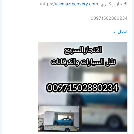
الانجاز ريكفري https:/
/alenjazrecovery.com
/
00971502880234
اتصل بنا