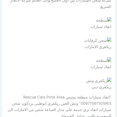
شركة شحن السيارات بين دول الخليج والى العالم شركة الانجاز
السريع
انقاذ سيارات
ريكفري الامارات
انقاذ سيارات
ريكفري دبي
“انقاذ سيارات منطقة بوتيس Rescue Cars Potis Area
00971561101863” ونش العين ريكفري ابوظبي بردكون شحن
سيارات انقاذ بري خدمة على مدار الساعة شحن من الامارات الى
السعودية تاامين شامل للحمواة