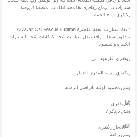
انقاذ بري في منطقة المدينة الصناعية وبر ابوظبي ونج نعمة سحب
سيارات في رماح ركافري نقا محنا انقاذ في منطقة الروضة
ركافري سيح الحمة
“انقاذ سيارات العقة الفجيرة Al AQah Car Rescue Fujairah
بردكون سحاب رافعة نقل سيارات شحن كرفانات شحن السيارات
الكبيرة والصغيرة”
ريكفري الفرهود دبي
ريكفري مدينة المفرق للعمال
ونش محمية الوثبة للاراضي الرطبة
ونش بردكون
ونش رافعة